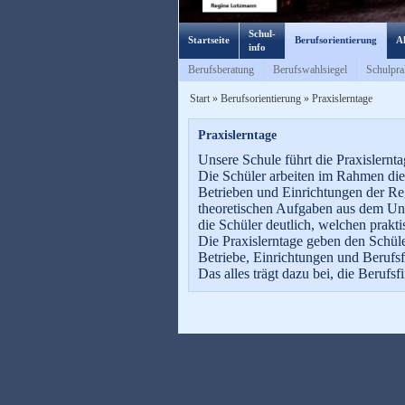
Schul-
Startseite
Berufsorientierung
Ak
info
Berufsberatung
Berufswahlsiegel
Schulpra
Start
»
Berufsorientierung
»
Praxislerntage
Praxislerntage
Unsere Schule führt die Praxislerntag
Die Schüler arbeiten im Rahmen dies
Betrieben und Einrichtungen der Reg
theoretischen Aufgaben aus dem Unte
die Schüler deutlich, welchen prakti
Die Praxislerntage geben den Schüle
Betriebe, Einrichtungen und Berufs
Das alles trägt dazu bei, die Berufsf