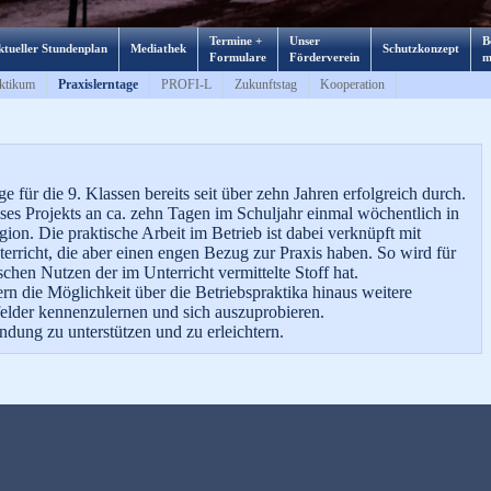
Termine +
Unser
B
tueller Stundenplan
Mediathek
Schutzkonzept
Formulare
Förderverein
m
ktikum
Praxislerntage
PROFI-L
Zukunftstag
Kooperation
e für die 9. Klassen bereits seit über zehn Jahren erfolgreich durch.
es Projekts an ca. zehn Tagen im Schuljahr einmal wöchentlich in
ion. Die praktische Arbeit im Betrieb ist dabei verknüpft mit
rricht, die aber einen engen Bezug zur Praxis haben. So wird für
schen Nutzen der im Unterricht vermittelte Stoff hat.
rn die Möglichkeit über die Betriebspraktika hinaus weitere
felder kennenzulernen und sich auszuprobieren.
indung zu unterstützen und zu erleichtern.