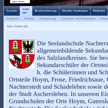
Schul-
Startseite
Berufsorientierung
Aktueller Stundenplan
Mediathek
info
Schulprofil
Gebäude
Schulspeisung
Unterrichts- und Pausenzeiten
Schuls
Start
»
Schul- info
Die Seelandschule Nachterst
allgemeinbildende Sekundar
des S
al
zlandkreises. Sie bes
Sekundarschüler der Ortsteil
h. die Sch
ülerinnen und Sch
Ortsteile Hoym, Frose, Friedrichsaue, 
Nacht
erstedt und Schadeleben sowie 
der Stadt Aschersleben. In unserem
Ei
Grundschulen der Orte Hoym, Gatersl